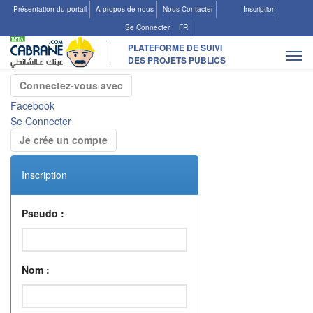
Présentation du portail
A propos de nous
Nous Contacter
Inscription
Se Connecter
FR
PLATEFORME DE SUIVI
Tog
DES PROJETS PUBLICS
navi
Connectez-vous avec
Facebook
Se Connecter
Je crée un compte
Les Projets
Inscription
Ajouter un projet existant
Suggérer un nouveau projet
Pseudo
:
Nom
: