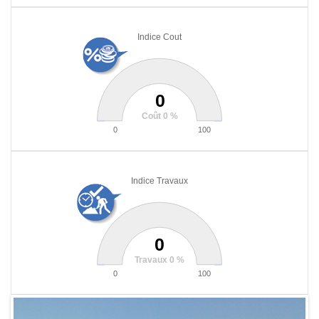
Indice Cout
0
Coût 0 %
0
100
Indice Travaux
0
Travaux 0 %
0
100