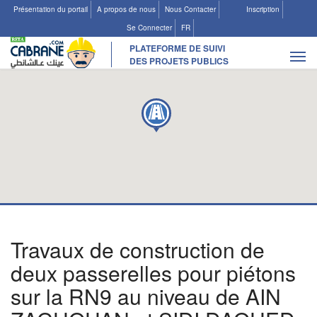
Présentation du portail
A propos de nous
Nous Contacter
Inscription
Se Connecter
FR
PLATEFORME DE SUIVI
Tog
DES PROJETS PUBLICS
navi
Les Projets
Ajouter un projet existant
Suggérer un nouveau projet
Travaux de construction de
deux passerelles pour piétons
sur la RN9 au niveau de AIN